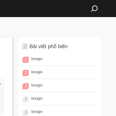
Bài viết phổ biến
bongtv
1
bongtv
2
a
bongtv
3
bongtv
4
bongtv
5