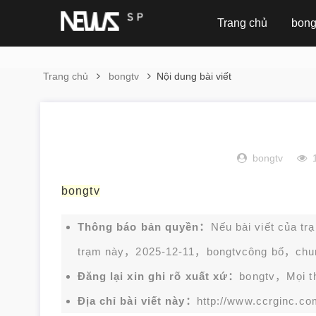
Trang chủ
bong
Trang chủ
bongtv
Nội dung bài viết
bongtv
bongtv
Thông báo bản quyền：
Nếu bài viết của tr
trạm này，2025-12-11，
bongtv
công bố，chu
Đăng lại xin ghi rõ xuất xứ：
bongtv，Mọi thắ
Địa chỉ bài viết này：
http://www.ccrginc.co