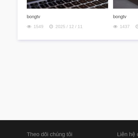
bongtv
bongtv
1549
2025 / 12 / 11
1437
Theo dõi chúng tôi
Liên hệ 