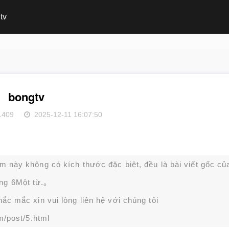
tv
bongtv
1409
2025-12-11 16:07:50
ạm này không có kích thước đặc biệt, đều là bài viết gốc củ
ng 6Một từ.。
c mắc xin vui lòng liên hệ với chúng tôi
m/post/5.html