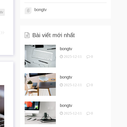
bongtv
6
tv
Bài viết mới nhất
bongtv
2025-12-11
0
bongtv
2025-12-11
0
bongtv
2025-12-11
0