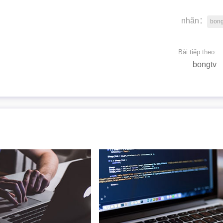
nhãn：
bong
Bài tiếp theo:
bongtv